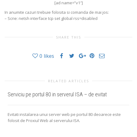
[ad name=”v1″]
In anumite cazuri trebuie folosita si comanda de mai jos:
– Scrie: netsh interface tcp set global rss=disabled
SHARE THIS
0
likes
RELATED ARTICLES
Serviciu pe portul 80 in serverul ISA – de evitat
Evitati instalarea unui server web pe portul 80 deoarece este
folosit de Proxiul Web al serverului ISA.