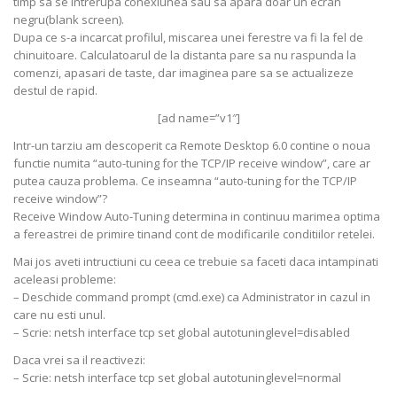
timp sa se intrerupa conexiunea sau sa apara doar un ecran
negru(blank screen).
Dupa ce s-a incarcat profilul, miscarea unei ferestre va fi la fel de
chinuitoare. Calculatoarul de la distanta pare sa nu raspunda la
comenzi, apasari de taste, dar imaginea pare sa se actualizeze
destul de rapid.
[ad name=”v1″]
Intr-un tarziu am descoperit ca Remote Desktop 6.0 contine o noua
functie numita “auto-tuning for the TCP/IP receive window”, care ar
putea cauza problema. Ce inseamna “auto-tuning for the TCP/IP
receive window”?
Receive Window Auto-Tuning determina in continuu marimea optima
a fereastrei de primire tinand cont de modificarile conditiilor retelei.
Mai jos aveti intructiuni cu ceea ce trebuie sa faceti daca intampinati
aceleasi probleme:
– Deschide command prompt (cmd.exe) ca Administrator in cazul in
care nu esti unul.
– Scrie: netsh interface tcp set global autotuninglevel=disabled
Daca vrei sa il reactivezi:
– Scrie: netsh interface tcp set global autotuninglevel=normal