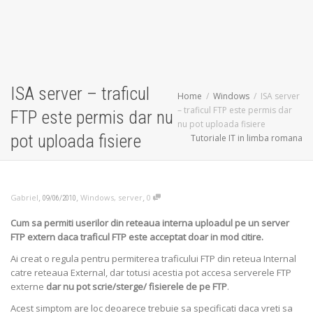
ISA server – traficul
Home
Windows
ISA server
– traficul FTP este permis dar
FTP este permis dar nu
nu pot uploada fisiere
pot uploada fisiere
Tutoriale IT in limba romana
,
,
,
Gabriel
Windows
,
server
0
09/06/2010
Cum sa permiti userilor din reteaua interna uploadul pe un server
FTP extern daca traficul FTP este acceptat doar in mod citire.
Ai creat o regula pentru permiterea traficului FTP din reteua Internal
catre reteaua External, dar totusi acestia pot accesa serverele FTP
externe
dar nu pot scrie/sterge/ fisierele de pe FTP
.
Acest simptom are loc deoarece trebuie sa specificati daca vreti sa