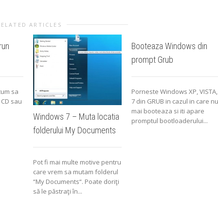
RELATED ARTICLES
run
Booteaza Windows din
prompt Grub
 cum sa
Porneste Windows XP, VISTA,
u CD sau
7 din GRUB in cazul in care n
mai booteaza si iti apare
Windows 7 – Muta locatia
promptul bootloaderului...
folderului My Documents
Pot fi mai multe motive pentru
care vrem sa mutam folderul
“My Documents“. Poate doriţi
să le păstraţi în...