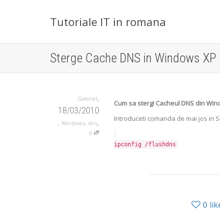
Tutoriale IT in romana
Sterge Cache DNS in Windows XP
,
Gabriel
Cum sa stergi Cacheul DNS din Wi
18/03/2010
Introduceti comanda de mai jos in 
,
,
Windows
,
dns
0
ipconfig /flushdns
0
lik