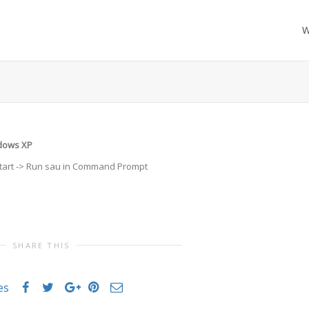
W
ndows XP
Start -> Run sau in Command Prompt
SHARE THIS
es