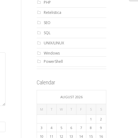
PHP
Retelistica
SEO
SQL
UNIX/LINUX
Windows
PowerShell
Calendar
AUGUST 2026
M
T
W
T
F
S
S
1
2
3
4
5
6
7
8
9
10
11
12
13
14
15
16