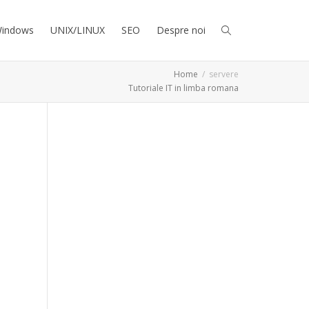
indows
UNIX/LINUX
SEO
Despre noi
Home
servere
Tutoriale IT in limba romana