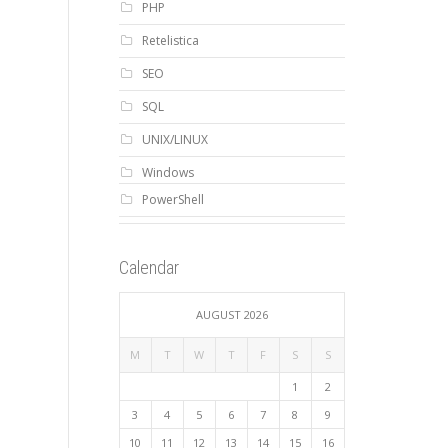
PHP
Retelistica
SEO
SQL
UNIX/LINUX
Windows
PowerShell
Calendar
AUGUST 2026
M
T
W
T
F
S
S
1
2
3
4
5
6
7
8
9
10
11
12
13
14
15
16