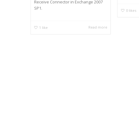
Receive Connector in Exchange 2007
SP1.
0
likes
Read more
1
like