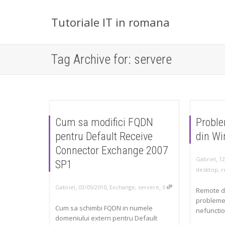
Tutoriale IT in romana
Tag Archive for: servere
Cum sa modifici FQDN
Proble
pentru Default Receive
din Wi
Connector Exchange 2007
,
Gabriel
12
SP1
desktop
,
r
,
,
,
Gabriel
03/05/2010
Exchange
,
servere
0
Remote d
probleme
Cum sa schimbi FQDN in numele
nefunctio
domeniului extern pentru Default