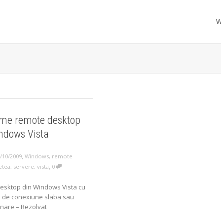
W
me remote desktop
ndows Vista
,
/10/2009
Windows
,
remote
,
etea
,
servere
,
vista
0
esktop din Windows Vista cu
 de conexiune slaba sau
nare – Rezolvat