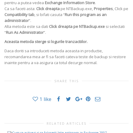
pentru a putea vedea
Exchange Information Store
.
Ca sa faceti asta:
Click dreapta
pe NTBackup.exe,
Properties
, Click pe
Compatibility tab
, si bifati casuta “
Run this program as an
administrator
”.
Alta metoda este sa dati
Click dreapta pe NTBackup.exe
si selectati
“
Run As Administrator
”.
Aceasta metoda sterge si logurile tranzactiilor.
Daca doriti sa introduceti metoda aceasta in productie,
recomandarea mea ar fi sa faceti cateva teste de backup si restore
inainte pentru a va asigura ca totul decurge normal.
SHARE THIS
1
like
RELATED ARTICLES