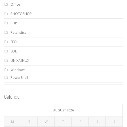
Office
PHOTOSHOP
PHP
Retelistica
SEO
SQL
UNIX/LINUX
Windows
PowerShell
Calendar
AUGUST 2026
M
T
W
T
F
S
S