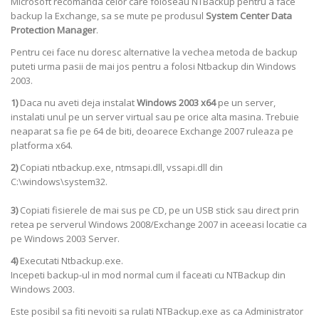
Microsoft recomanda celor care foloseau NTBackup pentru a face
backup la Exchange, sa se mute pe produsul
System Center Data
Protection Manager
.
Pentru cei face nu doresc alternative la vechea metoda de backup
puteti urma pasii de mai jos pentru a folosi Ntbackup din Windows
2003.
1)
Daca nu aveti deja instalat
Windows 2003 x64
pe un server,
instalati unul pe un server virtual sau pe orice alta masina. Trebuie
neaparat sa fie pe 64 de biti, deoarece Exchange 2007 ruleaza pe
platforma x64.
2)
Copiati ntbackup.exe, ntmsapi.dll, vssapi.dll din
C:\windows\system32.
3)
Copiati fisierele de mai sus pe CD, pe un USB stick sau direct prin
retea pe serverul Windows 2008/Exchange 2007 in aceeasi locatie ca
pe Windows 2003 Server.
4)
Executati Ntbackup.exe.
Incepeti backup-ul in mod normal cum il faceati cu NTBackup din
Windows 2003.
Este posibil sa fiti nevoiti sa rulati NTBackup.exe as ca Administrator