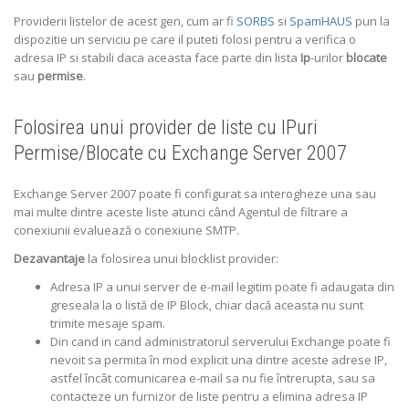
Providerii listelor de acest gen, cum ar fi
SORBS
si
SpamHAUS
pun la
dispozitie un serviciu pe care il puteti folosi pentru a verifica o
adresa IP si stabili daca aceasta face parte din lista
Ip
-urilor
blocate
sau
permise
.
Folosirea unui provider de liste cu IPuri
Permise/Blocate cu Exchange Server 2007
Exchange Server 2007 poate fi configurat sa interogheze una sau
mai multe dintre aceste liste atunci când
Agentul de filtrare a
conexiunii
evaluează o conexiune SMTP.
Dezavantaje
la folosirea unui blocklist provider:
Adresa IP a unui server de e-mail legitim poate fi adaugata din
greseala la o listă de IP Block, chiar dacă aceasta nu sunt
trimite mesaje spam.
Din cand in cand administratorul serverului Exchange poate fi
nevoit sa permita în mod explicit una dintre aceste adrese IP,
astfel încât comunicarea e-mail sa nu fie întrerupta, sau sa
contacteze un furnizor de liste pentru a elimina adresa IP