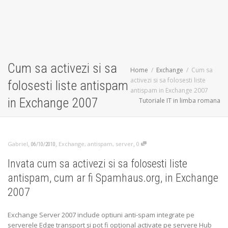
Cum sa activezi si sa
Home
Exchange
Cum sa
activezi si sa folosesti liste
folosesti liste antispam
antispam in Exchange 2007
in Exchange 2007
Tutoriale IT in limba romana
,
,
,
Gabriel
Exchange
,
antispam
,
server
0
06/10/2010
Invata cum sa activezi si sa folosesti liste
antispam, cum ar fi Spamhaus.org, in Exchange
2007
Exchange Server 2007 include optiuni anti-spam integrate pe
serverele Edge transport şi pot fi opţional activate pe servere Hub