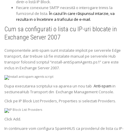
dintr-o listă IP Block.
Fiecare conexiune SMTP necesită o interogare trimis la
furnizorul de lista.
În cazul în care răspunsul intarzie, va
rezulta in o încetinire a traficului de e-mail.
Cum sa configurati o lista cu IP-uri blocate in
Exchange Server 2007
Componentele anti-spam sunt instalate implicit pe serverele Edge
transport, dar trebuie să fie instalate manual pe serverele Hub
transpor folosind scriptul “install-antiSpamAgents.ps1” care este
inclus in Exchange Server 2007.
Dupa executarea scriptului va aparea un nou tab
Anti-spam
in
sectiuneaHub Transport din Exchange Management Console.
Click pe IP Block List Providers, Properties si selectati Providers.
Click Add.
In continuare vom configura SpamHAUS ca providerul de lista cu IP-