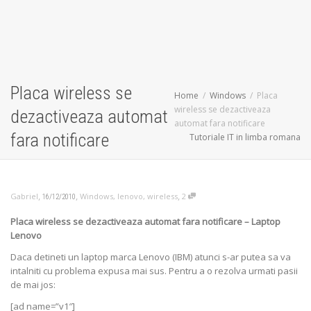
Placa wireless se
Home
Windows
Placa
wireless se dezactiveaza
dezactiveaza automat
automat fara notificare
fara notificare
Tutoriale IT in limba romana
,
,
,
Gabriel
Windows
,
lenovo
,
wireless
2
16/12/2010
Placa wireless se dezactiveaza automat fara notificare – Laptop
Lenovo
Daca detineti un laptop marca Lenovo (IBM) atunci s-ar putea sa va
intalniti cu problema expusa mai sus. Pentru a o rezolva urmati pasii
de mai jos:
[ad name=”v1″]