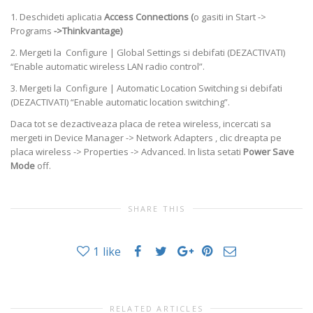
1. Deschideti aplicatia
Access Connections (
o gasiti in Start ->
Programs
->
Thinkvantage
)
2. Mergeti la Configure | Global Settings si debifati (DEZACTIVATI)
“Enable automatic wireless LAN radio control”.
3. Mergeti la Configure | Automatic Location Switching si debifati
(DEZACTIVATI) “Enable automatic location switching”.
Daca tot se dezactiveaza placa de retea wireless, incercati sa
mergeti in Device Manager -> Network Adapters , clic dreapta pe
placa wireless -> Properties -> Advanced. In lista setati
Power Save
Mode
off.
SHARE THIS
1
like
RELATED ARTICLES