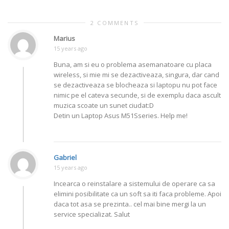
2 COMMENTS
Marius
15 years ago
Buna, am si eu o problema asemanatoare cu placa
wireless, si mie mi se dezactiveaza, singura, dar cand
se dezactiveaza se blocheaza si laptopu nu pot face
nimic pe el cateva secunde, si de exemplu daca ascult
muzica scoate un sunet ciudat:D
Detin un Laptop Asus M51Sseries. Help me!
Gabriel
15 years ago
Incearca o reinstalare a sistemului de operare ca sa
elimini posibilitate ca un soft sa iti faca probleme. Apoi
daca tot asa se prezinta.. cel mai bine mergi la un
service specializat. Salut