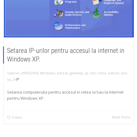
Setarea IP-urilor pentru accesul la internet in
Windows XP.
,
,
Gabriel
09/05/2009
Windows
,
adresa
,
gateway
,
ip
,
net
,
retea
,
subnet
,
win
,
,
xp
3
Setarea computerului pentru accesul in retea si/sau la internet
pentru Windows XP.
Read more
3
likes