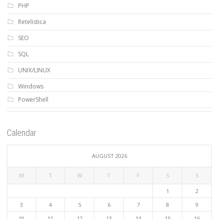
PHP
Retelistica
SEO
SQL
UNIX/LINUX
Windows
PowerShell
Calendar
AUGUST 2026
M
T
W
T
F
S
S
1
2
3
4
5
6
7
8
9
10
11
12
13
14
15
16