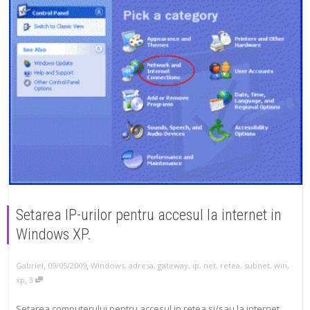
Setarea IP-urilor pentru accesul la internet in
Windows XP.
,
,
Gabriel
09/05/2009
Windows
,
adresa
,
gateway
,
ip
,
net
,
retea
,
subnet
,
win
,
,
xp
3
Setarea computerului pentru accesul in retea si/sau la internet