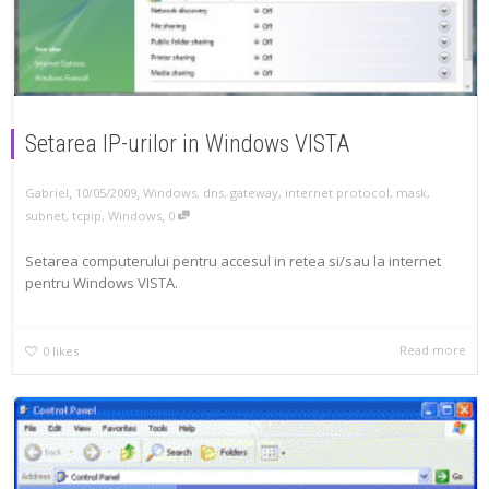
Setarea IP-urilor in Windows VISTA
,
,
Gabriel
10/05/2009
Windows
,
dns
,
gateway
,
internet protocol
,
mask
,
,
subnet
,
tcpip
,
Windows
0
Setarea computerului pentru accesul in retea si/sau la internet
pentru Windows VISTA.
Read more
0
likes