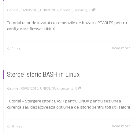
,
,
,
Gabriel
16/09/2010
UNIX/LINUX
,
firewall
,
security
0
Tutorial usor de invatat cu comenzile de baza in IPTABLES pentru
configurare firewall LINUX.
Read more
1
like
Sterge istoric BASH in Linux
,
,
,
Gabriel
09/03/2010
UNIX/LINUX
,
security
0
Tutorial – Stergere istoric BASH pentru LINUX pentru sesiunea
curenta sau dezactiveaza optiunea de istoric pentru toti utilizatorii
Read more
0
likes