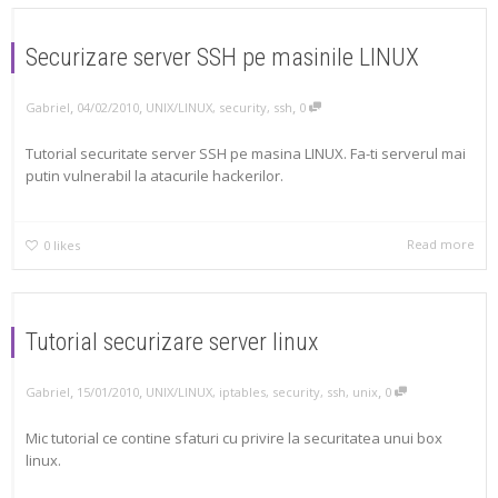
Securizare server SSH pe masinile LINUX
,
,
,
Gabriel
04/02/2010
UNIX/LINUX
,
security
,
ssh
0
Tutorial securitate server SSH pe masina LINUX. Fa-ti serverul mai
putin vulnerabil la atacurile hackerilor.
Read more
0
likes
Tutorial securizare server linux
,
,
,
Gabriel
15/01/2010
UNIX/LINUX
,
iptables
,
security
,
ssh
,
unix
0
Mic tutorial ce contine sfaturi cu privire la securitatea unui box
linux.