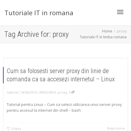
Tutoriale IT in romana
Toggl
Home
proxy
Tag Archive for: proxy
Tutoriale IT in limba romana
navig
Cum sa folosesti server proxy din linie de
comanda ca sa accesezi internetul – Linux
,
,
,
Gabriel
14/06/2010
UNIX/LINUX
,
proxy
0
Tutorial pentru Linux – Cum sa setezi utilizarea unui server proxy
pentru accesul la internet din shell – bash
Read more
0
likes