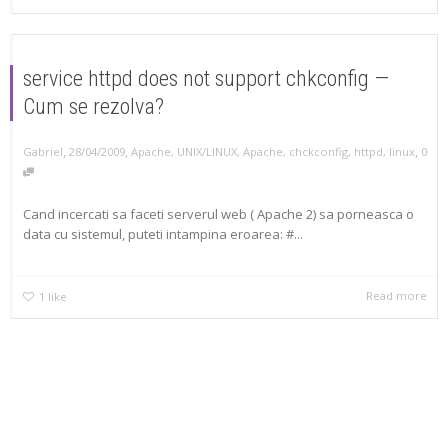
service httpd does not support chkconfig —
Cum se rezolva?
,
,
,
Gabriel
28/04/2009
Apache
,
UNIX/LINUX
,
Apache
,
chckconfig
,
httpd
,
linux
0
Cand incercati sa faceti serverul web ( Apache 2) sa porneasca o
data cu sistemul, puteti intampina eroarea: #...
Read more
1
like