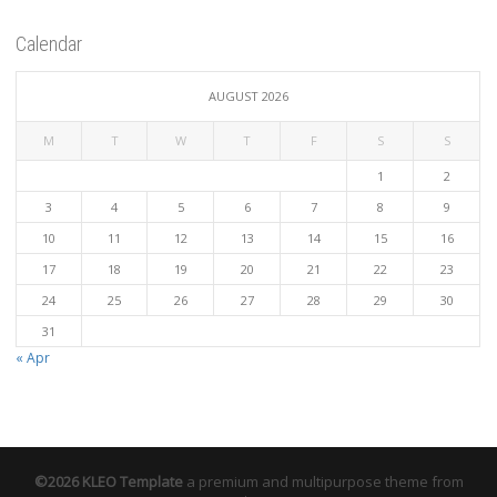
Calendar
AUGUST 2026
M
T
W
T
F
S
S
1
2
3
4
5
6
7
8
9
10
11
12
13
14
15
16
17
18
19
20
21
22
23
24
25
26
27
28
29
30
31
« Apr
©2026 KLEO Template
a premium and multipurpose theme from