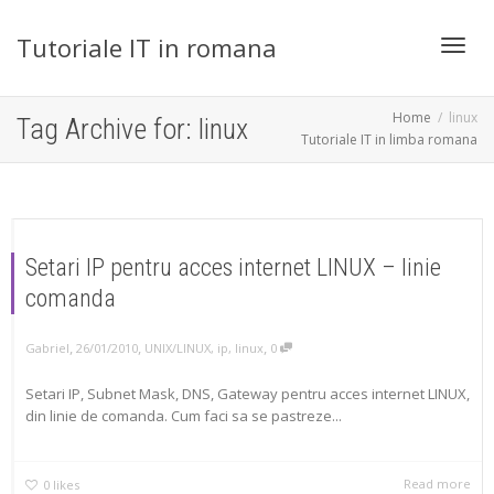
Tutoriale IT in romana
Toggl
Home
linux
Tag Archive for: linux
Tutoriale IT in limba romana
navig
Setari IP pentru acces internet LINUX – linie
comanda
,
,
,
Gabriel
26/01/2010
UNIX/LINUX
,
ip
,
linux
0
Setari IP, Subnet Mask, DNS, Gateway pentru acces internet LINUX,
din linie de comanda. Cum faci sa se pastreze...
Read more
0
likes